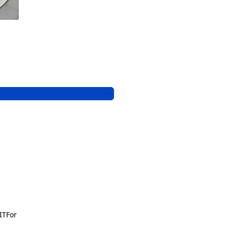
ITFor