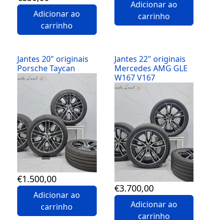
Adicionar ao
Adicionar ao
carrinho
carrinho
Jantes 20" originais
Jantes 22" originais
Porsche Taycan
Mercedes AMG GLE
W167 V167
Detalhes
Detalhes
€
1.500
,00
€
3.700
,00
Adicionar ao
Adicionar ao
carrinho
carrinho