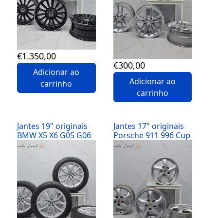
Volvo
(2)
VW
(3)
€
1.350
,00
€
300
,00
Adicionar ao
Adicionar ao
carrinho
carrinho
Jantes 19" originais
Jantes 17" originais
BMW X5 X6 G05 G06
Porsche 911 996 Cup
Detalhes
Detalhes