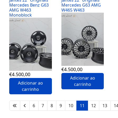
Jantes 22" Originais
Jantes 22" originais
Mercedes Benz G63
Mercedes G63 AMG
AMG W463
W465 W463
Monoblock
Detalhes
Detalhes
€
4.500
,00
€
4.500
,00
Adicionar ao
Adicionar ao
carrinho
carrinho
6
7
8
9
10
11
12
13
1