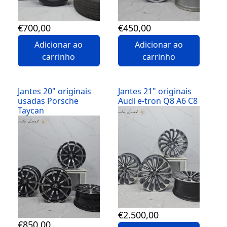
€
700
,00
€
450
,00
Adicionar ao
Adicionar ao
carrinho
carrinho
Jantes 20" originais
Jantes 21" originais
usadas Porsche
Audi e-tron Q8 A6 C8
Taycan
Detalhes
Detalhes
€
2.500
,00
€
850
,00