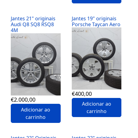
Jantes 21" originais
Jantes 19" originais
Audi Q8 SQ8 RSQ8
Porsche Taycan Aero
4M
Detalhes
Detalhes
€
400
,00
€
2.000
,00
Adicionar ao
Adicionar ao
carrinho
carrinho