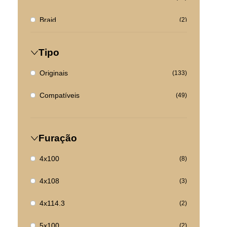
Braid
(2)
Citroen
(1)
Tipo
Cupra
(1)
Originais
(133)
DS Automobile
(1)
Compatíveis
(49)
Fiat
(2)
Ford
(4)
Furação
Hyundai
(0)
4x100
(8)
Jaguar
(0)
4x108
(3)
Kia
(0)
4x114.3
(2)
Land Rover
(3)
5x100
(2)