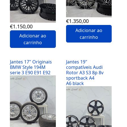
€
1.350
,00
€
1.150
,00
Adicionar ao
Adicionar ao
carrinho
carrinho
Jantes 17" Originais
Jantes 19"
BMW Style 194M
compatíveis Audi
serie 3 E90 E91 E92
Rotor A3 S3 8p 8v
sportback A4
Detalhes
A6 black
Detalhes