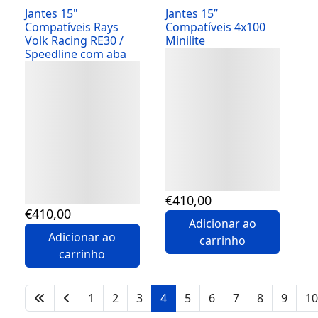
Jantes 15"
Jantes 15”
Compatíveis Rays
Compatíveis 4x100
Volk Racing RE30 /
Minilite
Speedline com aba
Detalhes
Detalhes
€
410
,00
€
410
,00
Adicionar ao
Adicionar ao
carrinho
carrinho
1
2
3
4
5
6
7
8
9
10