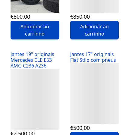
€
800
,00
€
850
,00
Adicionar ao
Adicionar ao
carrinho
carrinho
Jantes 19" originais
Jantes 17" originais
Mercedes CLE E53
Fiat Stilo com pneus
AMG C236 A236
Detalhes
Detalhes
€
500
,00
€
2.500
,00