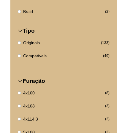
Braid
(2)
Citroen
(1)
Tipo
Cupra
(1)
Originais
(133)
DS Automobile
(1)
Compatíveis
(49)
Fiat
(2)
Ford
(4)
Furação
Hyundai
(0)
4x100
(8)
Jaguar
(0)
4x108
(3)
Kia
(0)
4x114.3
(2)
Land Rover
(3)
5x100
(2)