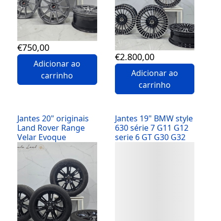
Volvo
(2)
VW
(3)
€
750
,00
€
2.800
,00
Adicionar ao
Adicionar ao
carrinho
carrinho
Jantes 20" originais
Jantes 19" BMW style
Land Rover Range
630 série 7 G11 G12
Velar Evoque
serie 6 GT G30 G32
Detalhes
Detalhes