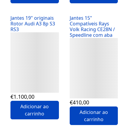
Jantes 19" originais
Jantes 15"
Rotor Audi A3 8p S3
Compatíveis Rays
RS3
Volk Racing CE28N /
Speedline com aba
Detalhes
Detalhes
€
1.100
,00
€
410
,00
Adicionar ao
Adicionar ao
carrinho
carrinho