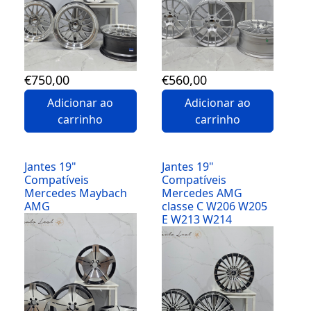
Volvo
(2)
VW
(3)
€
750
,00
€
560
,00
Adicionar ao
Adicionar ao
carrinho
carrinho
Jantes 19"
Jantes 19"
Compatíveis
Compatíveis
Mercedes Maybach
Mercedes AMG
AMG
classe C W206 W205
E W213 W214
Detalhes
Detalhes