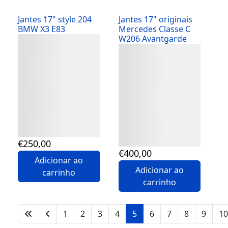
Jantes 17" style 204
Jantes 17" originais
BMW X3 E83
Mercedes Classe C
W206 Avantgarde
Detalhes
Detalhes
€
250
,00
€
400
,00
Adicionar ao
Adicionar ao
carrinho
carrinho
1
2
3
4
5
6
7
8
9
10