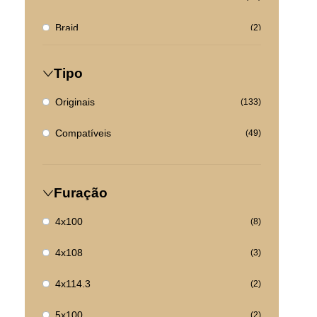
Braid
(2)
Citroen
(1)
Tipo
Cupra
(1)
Originais
(133)
DS Automobile
(1)
Compatíveis
(49)
Fiat
(2)
Ford
(4)
Furação
Hyundai
(0)
4x100
(8)
Jaguar
(0)
4x108
(3)
Kia
(0)
4x114.3
(2)
Land Rover
(3)
5x100
(2)