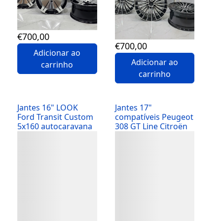
€
700
,00
€
700
,00
Adicionar ao
Adicionar ao
carrinho
carrinho
Jantes 16" LOOK
Jantes 17"
Ford Transit Custom
compatíveis Peugeot
5x160 autocaravana
308 GT Line Citroën
Detalhes
Detalhes